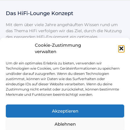
Das HiFi-Lounge Konzept
Mit dem über viele Jahre angehäuften Wissen rund um
das Thema HiFi verfolgen wir das Ziel, durch die Nutzung
des passenden HiFi-Equipment ein optimales
Klangerlebnis zu schaffen.
Cookie-Zustimmung
verwalten
Um dir ein optimales Erlebnis zu bieten, verwenden wir
Technologien wie Cookies, um Geräteinformationen zu speichern
und/oder darauf zuzugreifen. Wenn du diesen Technologien
zustimmst, können wir Daten wie das Surfverhalten oder
eindeutige IDs auf dieser Website verarbeiten. Wenn du deine
Rechtliches
Nützliches
Zustimmung nicht erteilst oder zurückziehst, können bestimmte
Merkmale und Funktionen beeinträchtigt werden.
Impressum
Unser HiFi + Zubehör Shop
Datenschutz
Kontaktformular
Akzeptieren
Cookie-Einstellungen
Blog
Ablehnen