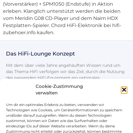
(Vorverstärker) + SPM1050 (Endstufe) in Aktion
erleben. Klanglich unterstützt werden die beiden
vom Meridin G08 CD-Player und dem Naim HDX
Festplatten-Spieler. Chord HiFi-Elektronik bei hifi-
zubehoer.info kaufen.
Das HiFi-Lounge Konzept
Mit dem über viele Jahre angehäuften Wissen rund um
das Thema HiFi verfolgen wir das Ziel, durch die Nutzung
des passenden HiFi-Equipment ein optimales
Klangerlebnis zu schaffen.
Cookie-Zustimmung
verwalten
Um dir ein optimales Erlebnis zu bieten, verwenden wir
Technologien wie Cookies, um Geräteinformationen zu speichern
und/oder darauf zuzugreifen. Wenn du diesen Technologien
zustimmst, können wir Daten wie das Surfverhalten oder
eindeutige IDs auf dieser Website verarbeiten. Wenn du deine
Rechtliches
Nützliches
Zustimmung nicht erteilst oder zurückziehst, können bestimmte