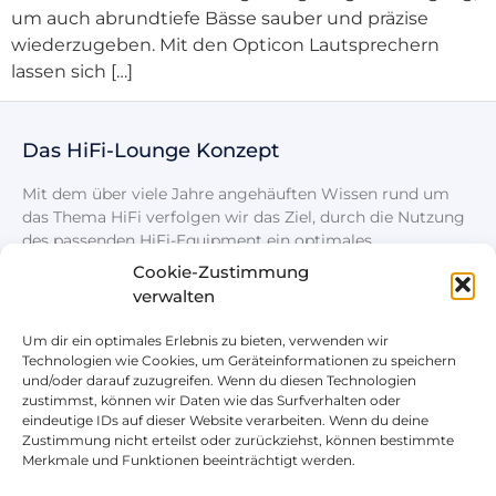
um auch abrundtiefe Bässe sauber und präzise
wiederzugeben. Mit den Opticon Lautsprechern
lassen sich […]
Das HiFi-Lounge Konzept
Mit dem über viele Jahre angehäuften Wissen rund um
das Thema HiFi verfolgen wir das Ziel, durch die Nutzung
des passenden HiFi-Equipment ein optimales
Klangerlebnis zu schaffen.
Cookie-Zustimmung
verwalten
Um dir ein optimales Erlebnis zu bieten, verwenden wir
Technologien wie Cookies, um Geräteinformationen zu speichern
und/oder darauf zuzugreifen. Wenn du diesen Technologien
zustimmst, können wir Daten wie das Surfverhalten oder
eindeutige IDs auf dieser Website verarbeiten. Wenn du deine
Rechtliches
Nützliches
Zustimmung nicht erteilst oder zurückziehst, können bestimmte
Merkmale und Funktionen beeinträchtigt werden.
Impressum
Unser HiFi + Zubehör Shop