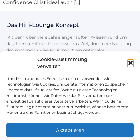
Confidence C1 ist ideal auch […]
Das HiFi-Lounge Konzept
Mit dem über viele Jahre angehäuften Wissen rund um
das Thema HiFi verfolgen wir das Ziel, durch die Nutzung
des passenden HiFi-Equipment ein optimales
Klangerlebnis zu schaffen.
Cookie-Zustimmung
verwalten
Um dir ein optimales Erlebnis zu bieten, verwenden wir
Technologien wie Cookies, um Geräteinformationen zu speichern
und/oder darauf zuzugreifen. Wenn du diesen Technologien
zustimmst, können wir Daten wie das Surfverhalten oder
eindeutige IDs auf dieser Website verarbeiten. Wenn du deine
Rechtliches
Nützliches
Zustimmung nicht erteilst oder zurückziehst, können bestimmte
Merkmale und Funktionen beeinträchtigt werden.
Impressum
Unser HiFi + Zubehör Shop
Datenschutz
Kontaktformular
Akzeptieren
Cookie-Einstellungen
Blog