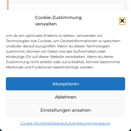
04
Cookie-Zustimmung
verwalten
Audiosystem Installieren
Um dir ein optimales Erlebnis zu bieten, verwenden wir
Technologien wie Cookies, um Geräteinformationen zu speichern
und/oder darauf zuzugreifen. Wenn du diesen Technologien
Wenn Sie es wünschen, installieren wir
zustimmst, können wir Daten wie das Surfverhalten oder
Ihr neues Audiosystem.
eindeutige IDs auf dieser Website verarbeiten. Wenn du deine
Zustimmung nicht erteilst oder zurückziehst, können bestimmte
Merkmale und Funktionen beeinträchtigt werden.
Akzeptieren
Ablehnen
Beiträge Rund Um Die
Einstellungen ansehen
Themen HiFi Und
Cookie-Richtlinie
Datenschutzerklärung
Impressum