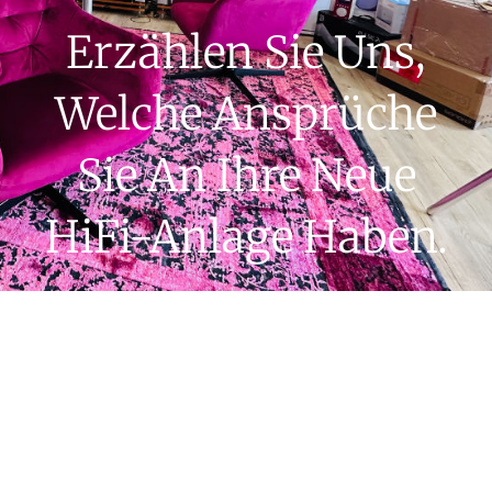
Erzählen Sie Uns,
Welche Ansprüche
Sie An Ihre Neue
HiFi-Anlage Haben.
Egal ob Sie ein kleines Audio-Setup für Ihr Büro
oder ein audiophiles Klangerlebnis für zuhause
suchen: Alles beginnt mit einem guten Gespräch
in angenehmer Atmosphäre hier in der HiFi-
Lounge Zwickau.