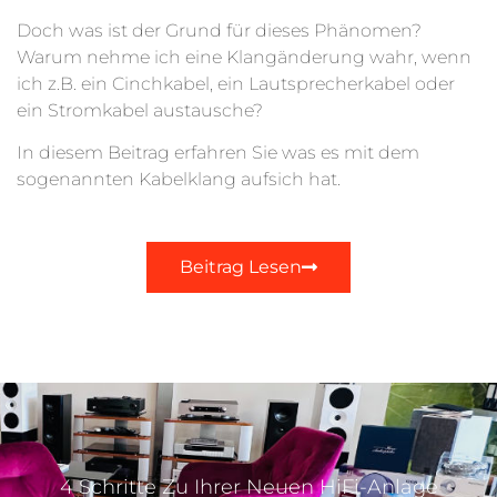
Doch was ist der Grund für dieses Phänomen?
Warum nehme ich eine Klangänderung wahr, wenn
ich z.B. ein Cinchkabel, ein Lautsprecherkabel oder
ein Stromkabel austausche?
In diesem Beitrag erfahren Sie was es mit dem
sogenannten Kabelklang aufsich hat.
Beitrag Lesen
4 Schritte Zu Ihrer Neuen HiFi-Anlage