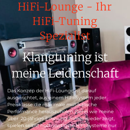
HiFi-Lounge - Ihr
HiFi-Tuning
Spezialist
Klangtuning ist
meine Leidenschaft
Das Konzep der HiFi-Lounge ist darauf
ausgerichtet, aus einem HiFi-System jeder
Preisklasse die maximale musikalische
Performance herauszuholen. Denn wie meine
über 20-jährige Erfahung immer wieder zeigt,
spielen selbst hochwertigste HiFi-Systeme nur