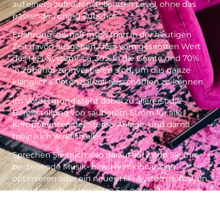
auf einem zufriedenstellenden Level, ohne das
passende Tuning Zubehör.
Erfahrungsgemäß muss man in der heutigen
Zeit davon ausgehen, dass vom gesamten Wert
des HiFi-Systems ca. 30% in die Geräte und 70%
in Zubehör zu investieren sind, um das ganze
klangliche Potenzial voll ausschöpfen zu können.
Im Vordergrund steht dabei zu allererst die
Bereitstellung von sauberem Strom für alle
Komponenten der Stereo-Anlage. Und damit
meine ich wirklich alle!
Sprechen Sie mich also darauf an, wenn Sie Ihre
bestehende Musik- bzw. Heimkinoanlage
optimieren oder ein neues HiFi-System aufbauen
möchten. Ich unterstütze Sie gerne dabei. Denn
nichts ist schöner und emotionaler als wenn man
Musik mit Gänsehauteffekt zuhause erleben