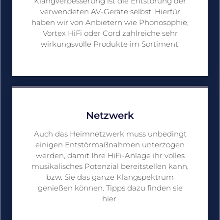
Klangverbesserung ist die Entstörung der
verwendeten AV-Geräte selbst. Hierfür
haben wir von Anbietern wie Phonosophie,
Vortex HiFi oder Cord zahlreiche sehr
wirkungsvolle Produkte im Sortiment.
Netzwerk
Auch das Heimnetzwerk muss unbedingt
einigen Entstörmaßnahmen unterzogen
werden, damit Ihre HiFi-Anlage ihr volles
musikalisches Potenzial bereitstellen kann,
bzw. Sie das ganze Klangspektrum
genießen können. Tipps dazu finden sie
hier.