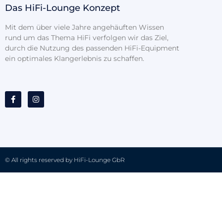
Das HiFi-Lounge Konzept
Mit dem über viele Jahre angehäuften Wissen
rund um das Thema HiFi verfolgen wir das Ziel,
durch die Nutzung des passenden HiFi-Equipment
ein optimales Klangerlebnis zu schaffen.
© All rights reserved by HiFi-Lounge GbR