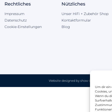
Rechtliches
Nützliches
Impressum
Unser HiFi + Zubehör Shop
Datenschutz
Kontaktformular
Cookie-Einstellungen
Blog
Website designed by show-it | Internet-Ag
Um dir ein
Cookies, u
Wenn du di
Surfverhalt
Zustimmung
Funktionen